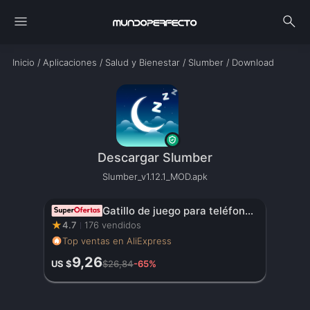
menu
search
Inicio
/
Aplicaciones
/
Salud y Bienestar
/
Slumber
/
Download
Descargar Slumber
Slumber_v1.12.1_MOD.apk
Gatillo de juego para teléfono móvil JS65 para PUBG, mando de disparo, Joystick de 6 dedos para comer pollo, artefacto auxiliar L1R1, botón de llave
★
4.7
176 vendidos
Top ventas en AliExpress
9,26
US $
$26,84
-65%