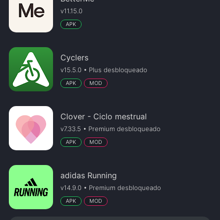
v11.15.0
APK
Cyclers
v15.5.0 • Plus desbloqueado
APK
MOD
Clover - Ciclo mestrual
v7.33.5 • Premium desbloqueado
APK
MOD
adidas Running
v14.9.0 • Premium desbloqueado
APK
MOD